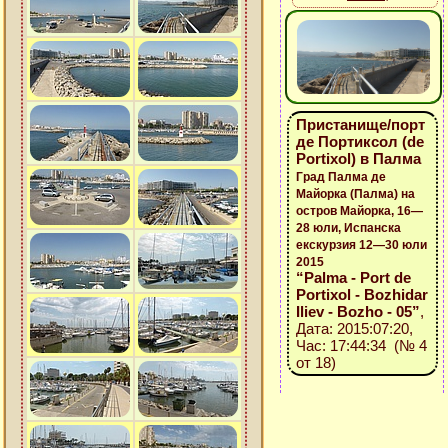
Пристанище/порт
де Портиксол (de
Portixol) в Палма
Град Палма де
Майорка (Палма) на
остров Майорка, 16—
28 юли, Испанска
екскурзия 12—30 юли
2015
“Palma - Port de
Portixol - Bozhidar
Iliev - Bozho - 05”
,
Дата: 2015:07:20,
Час: 17:44:34 (№ 4
от 18)