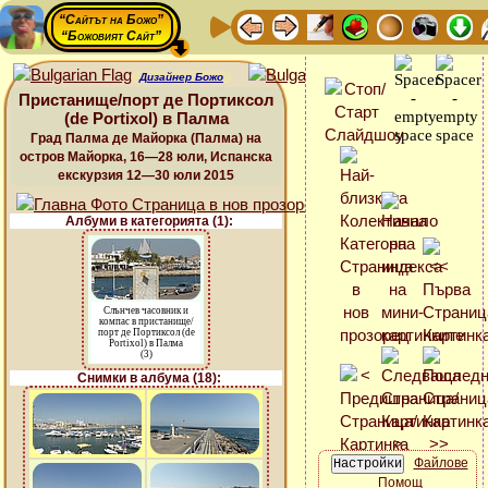
“Сайтът на Божо”
“Божовият Сайт”
Дизайнер Божо
Пристанище/порт де Портиксол
(de Portixol) в Палма
Град Палма де Майорка (Палма) на
остров Майорка, 16—28 юли, Испанска
екскурзия 12—30 юли 2015
Албуми в категорията (1):
Слънчев часовник и
компас в пристанище/
порт де Портиксол (de
Portixol) в Палма
(3)
Снимки в албума (18):
Файлове
Помощ