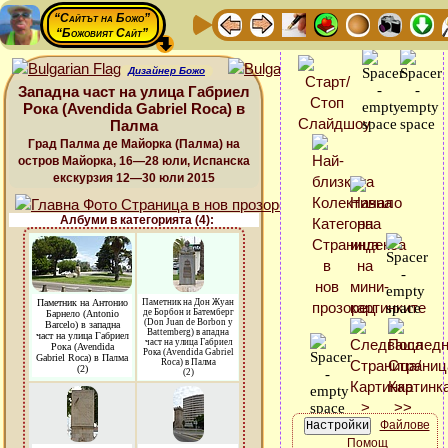
“Сайтът на Божо”
“Божовият Сайт”
Дизайнер Божо
Западна част на улица Габриел
Рока (Avendida Gabriel Roca) в
Палма
Град Палма де Майорка (Палма) на
остров Майорка, 16—28 юли, Испанска
екскурзия 12—30 юли 2015
Албуми в категорията (4):
Паметник на Антонио
Паметник на Дон Жуан
де Борбон и Батемберг
Барнело (Antonio
(Don Juan de Borbon y
Barcelo) в западна
Battemberg) в ападна
част на улица Габриел
част на улица Габриел
Рока (Avendida
Рока (Avendida Gabriel
Gabriel Roca) в Палма
Roca) в Палма
(2)
(2)
Файлове
Помощ