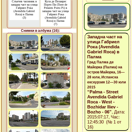
Слънчев часовник в
Кула де Пелаирес
западна част на улица
Порто Пи (Torre de
Габриел Рока
Pelaires Porto Pi) в
(Avendida Gabriel
западна част на улица
Roca) в Палма
Габриел Рока
(3)
(Avendida Gabriel
Roca) в Палма
(7)
Снимки в албума (16):
Западна част на
улица Габриел
Рока (Avendida
Gabriel Roca) в
Палма
Град Палма де
Майорка (Палма) на
остров Майорка, 16—
28 юли, Испанска
екскурзия 12—30 юли
2015
“Palma - Street
Avendida Gabriel
Roca - West -
Bozhidar Iliev -
Bozho - 06”
, Дата:
2015:07:17, Час:
12:45:30 (№ 1 от
16)