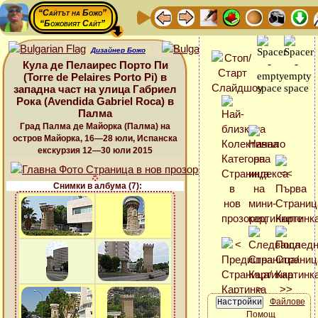
“Сайтът на Божо”
“Божовият Сайт”
Дизайнер Божо
Кула де Пелаирес Порто Пи
(Torre de Pelaires Porto Pi) в
западна част на улица Габриел
Рока (Avendida Gabriel Roca) в
Палма
Град Палма де Майорка (Палма) на
остров Майорка, 16—28 юли, Испанска
екскурзия 12—30 юли 2015
Снимки в албума (7):
Файлове
Помощ