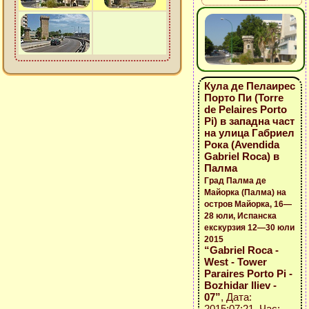
Кула де Пелаирес
Порто Пи (Torre
de Pelaires Porto
Pi) в западна част
на улица Габриел
Рока (Avendida
Gabriel Roca) в
Палма
Град Палма де
Майорка (Палма) на
остров Майорка, 16—
28 юли, Испанска
екскурзия 12—30 юли
2015
“Gabriel Roca -
West - Tower
Paraires Porto Pi -
Bozhidar Iliev -
07”
, Дата:
2015:07:21, Час: