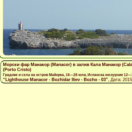
Морски фар Манакор (Manacor) в залив Кала Манакор (Cala
(Porto Cristo)
Градове и села на остров Майорка, 16—28 юли, Испанска екскурзия 12—
“Lighthouse Manacor - Bozhidar Iliev - Bozho - 03”
, Дата: 2015