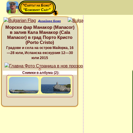
“Сайтът на Божо”
“Божовият Сайт”
Дизайнер Божо
Морски фар Манакор (Manacor)
в залив Кала Манакор (Cala
Manacor) в град Порто Кристо
(Porto Cristo)
Градове и села на остров Майорка, 16
—28 юли, Испанска екскурзия 12—30
юли 2015
Снимки в албума (2):