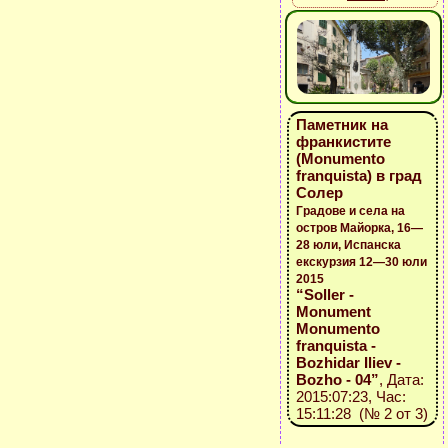
Паметник на
франкистите
(Monumento
franquista) в град
Солер
Градове и села на
остров Майорка, 16—
28 юли, Испанска
екскурзия 12—30 юли
2015
“Soller -
Monument
Monumento
franquista -
Bozhidar Iliev -
Bozho - 04”
, Дата:
2015:07:23, Час:
15:11:28 (№ 2 от 3)