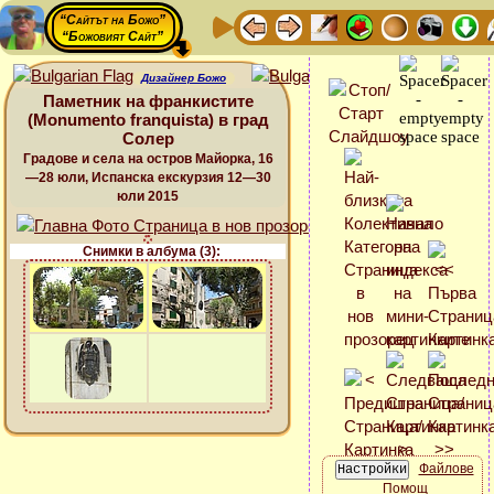
“Сайтът на Божо”
“Божовият Сайт”
Дизайнер Божо
Паметник на франкистите
(Monumento franquista) в град
Солер
Градове и села на остров Майорка, 16
—28 юли, Испанска екскурзия 12—30
юли 2015
Снимки в албума (3):
Файлове
Помощ