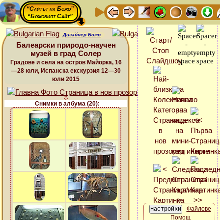
“Сайтът на Божо”
“Божовият Сайт”
Дизайнер Божо
Балеарски природо-научен
музей в град Солер
Градове и села на остров Майорка, 16
—28 юли, Испанска екскурзия 12—30
юли 2015
Снимки в албума (20):
Файлове
Помощ