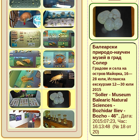
Балеарски
природо-научен
музей в град
Солер
Градове и села на
остров Майорка, 16—
28 юли, Испанска
екскурзия 12—30 юли
2015
“Soller - Museum
Balearic Natural
Sciences -
Bozhidar Iliev -
Bozho - 46”
, Дата:
2015:07:23, Час:
16:13:48 (№ 18 от
20)