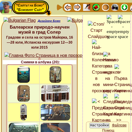
“Сайтът на Божо”
“Божовият Сайт”
Дизайнер Божо
Балеарски природо-научен
музей в град Солер
Градове и села на остров Майорка, 16
—28 юли, Испанска екскурзия 12—30
юли 2015
Снимки в албума (20):
Файлове
Помощ