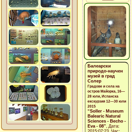
Балеарски
природо-научен
музей в град
Солер
Градове и села на
остров Майорка, 16—
28 юли, Испанска
екскурзия 12—30 юли
2015
“Soller - Museum
Balearic Natural
Sciences - Becho -
Eva - 08”
, Дата:
2015:07:23, Час: