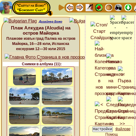
“Сайтът на Божо”
“Божовият Сайт”
Дизайнер Божо
Плаж Алкудиа (Alcudia) на
остров Майорка
Плажове извън град Палма на остров
Майорка, 16—28 юли, Испанска
екскурзия 12—30 юли 2015
Снимки в албума (11):
Файлове
Помощ