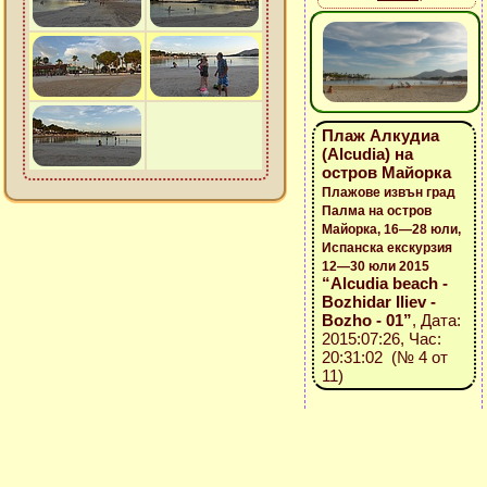
Плаж Алкудиа
(Alcudia) на
остров Майорка
Плажове извън град
Палма на остров
Майорка, 16—28 юли,
Испанска екскурзия
12—30 юли 2015
“Alcudia beach -
Bozhidar Iliev -
Bozho - 01”
, Дата:
2015:07:26, Час:
20:31:02 (№ 4 от
11)