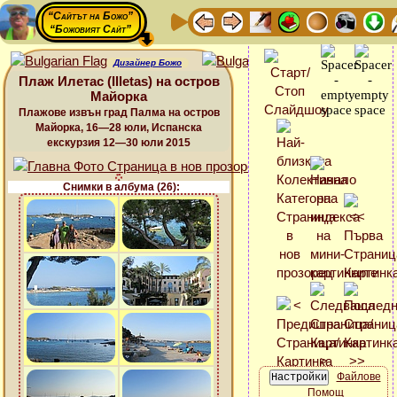
“Сайтът на Божо”
“Божовият Сайт”
Дизайнер Божо
Плаж Илетас (Illetas) на остров
Майорка
Плажове извън град Палма на остров
Майорка, 16—28 юли, Испанска
екскурзия 12—30 юли 2015
Снимки в албума (26):
Файлове
Помощ