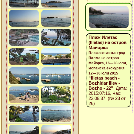
Плаж Илетас
(Illetas) на остров
Майорка
Плажове извън град
Палма на остров
Майорка, 16—28 юли,
Испанска екскурзия
12—30 юли 2015
“Illetas beach -
Bozhidar Iliev -
Bozho - 22”
, Дата:
2015:07:16, Час:
22:08:37 (№ 23 от
26)