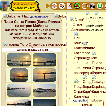
“Сайтът на Божо”
“Божовият Сайт”
Дизайнер Божо
Плаж Санта Понса (Santa Ponsa)
на остров Майорка
Плажове извън град Палма на остров
Майорка, 16—28 юли, Испанска
екскурзия 12—30 юли 2015
Снимки в албума (24):
Файлове
Помощ