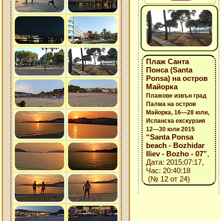
Плаж Санта
Понса (Santa
Ponsa) на остров
Майорка
Плажове извън град
Палма на остров
Майорка, 16—28 юли,
Испанска екскурзия
12—30 юли 2015
“Santa Ponsa
beach - Bozhidar
Iliev - Bozho - 07”
,
Дата: 2015:07:17,
Час: 20:40:18
(№ 12 от 24)