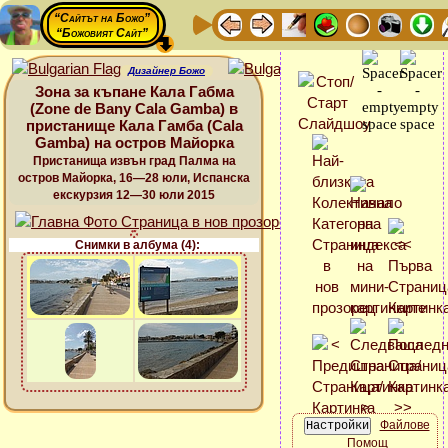
“Сайтът на Божо”
“Божовият Сайт”
Дизайнер Божо
Зона за къпане Кала Габма
(Zone de Bany Cala Gamba) в
пристанище Кала Гамба (Cala
Gamba) на остров Майорка
Пристанища извън град Палма на
остров Майорка, 16—28 юли, Испанска
екскурзия 12—30 юли 2015
Снимки в албума (4):
Файлове
Помощ