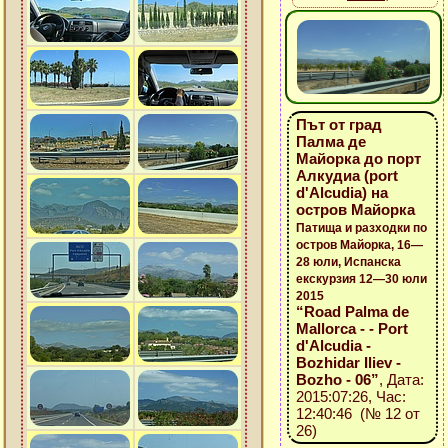
Път от град
Палма де
Майорка до порт
Алкудиа (port
d'Alcudia) на
остров Майорка
Патища и разходки по
остров Майорка, 16—
28 юли, Испанска
екскурзия 12—30 юли
2015
“Road Palma de
Mallorca - - Port
d'Alcudia -
Bozhidar Iliev -
Bozho - 06”
, Дата:
2015:07:26, Час:
12:40:46 (№ 12 от
26)