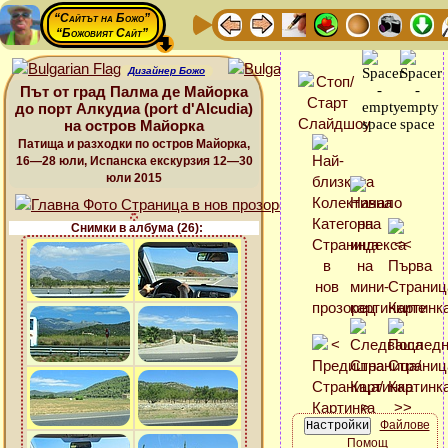
“Сайтът на Божо”
“Божовият Сайт”
Дизайнер Божо
Път от град Палма де Майорка
до порт Алкудиа (port d'Alcudia)
на остров Майорка
Патища и разходки по остров Майорка,
16—28 юли, Испанска екскурзия 12—30
юли 2015
Снимки в албума (26):
Файлове
Помощ