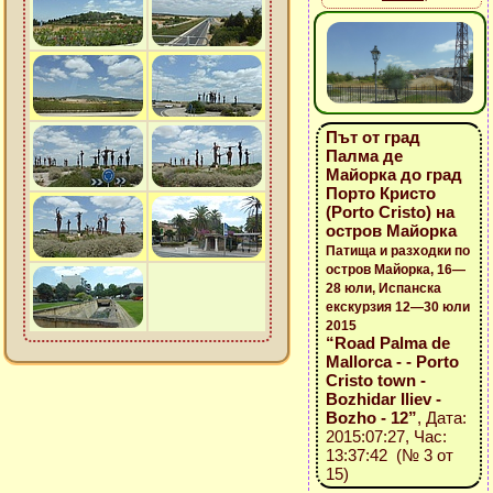
Път от град
Палма де
Майорка до град
Порто Кристо
(Porto Cristo) на
остров Майорка
Патища и разходки по
остров Майорка, 16—
28 юли, Испанска
екскурзия 12—30 юли
2015
“Road Palma de
Mallorca - - Porto
Cristo town -
Bozhidar Iliev -
Bozho - 12”
, Дата:
2015:07:27, Час:
13:37:42 (№ 3 от
15)