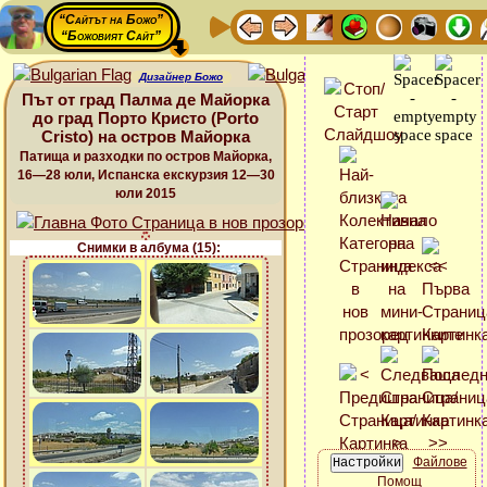
“Сайтът на Божо”
“Божовият Сайт”
Дизайнер Божо
Път от град Палма де Майорка
до град Порто Кристо (Porto
Cristo) на остров Майорка
Патища и разходки по остров Майорка,
16—28 юли, Испанска екскурзия 12—30
юли 2015
Снимки в албума (15):
Файлове
Помощ