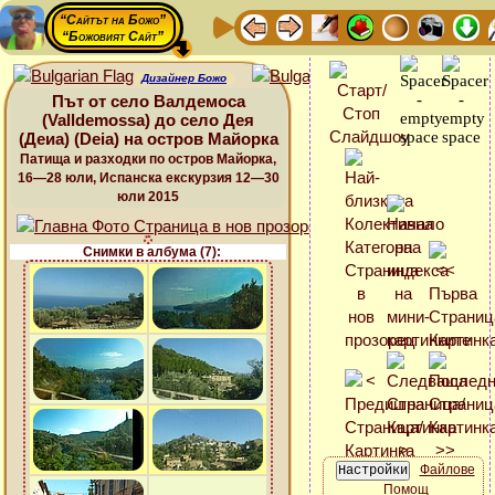
“Сайтът на Божо”
“Божовият Сайт”
Дизайнер Божо
Път от село Валдемоса
(Valldemossa) до село Дея
(Деиа) (Deia) на остров Майорка
Патища и разходки по остров Майорка,
16—28 юли, Испанска екскурзия 12—30
юли 2015
Снимки в албума (7):
Файлове
Помощ