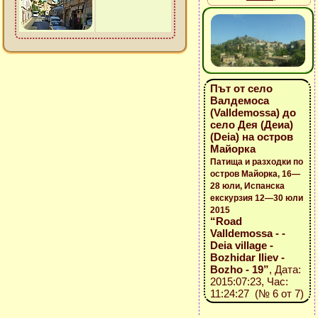
Път от село
Валдемоса
(Valldemossa) до
село Дея (Деиа)
(Deia) на остров
Майорка
Патища и разходки по
остров Майорка, 16—
28 юли, Испанска
екскурзия 12—30 юли
2015
“Road
Valldemossa - -
Deia village -
Bozhidar Iliev -
Bozho - 19”
, Дата:
2015:07:23, Час:
11:24:27 (№ 6 от 7)