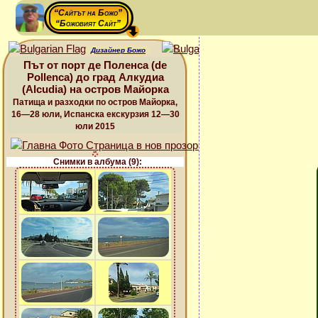
“Сайтът на Божо”
“Божовият Сайт”
Дизайнер Божо
Път от порт де Поленса (de
Pollenca) до град Алкудиа
(Alcudia) на остров Майорка
Патища и разходки по остров Майорка,
16—28 юли, Испанска екскурзия 12—30
юли 2015
Снимки в албума (9):