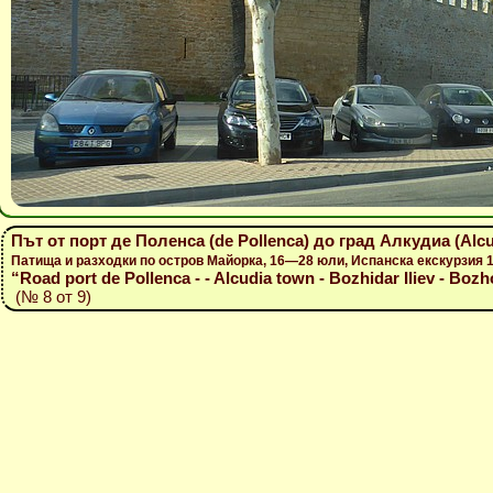
Път от порт де Поленса (de Pollenca) до град Алкудиа (Alc
Патища и разходки по остров Майорка, 16—28 юли, Испанска екскурзия
“Road port de Pollenca - - Alcudia town - Bozhidar Iliev - Bozh
(№ 8 от 9)