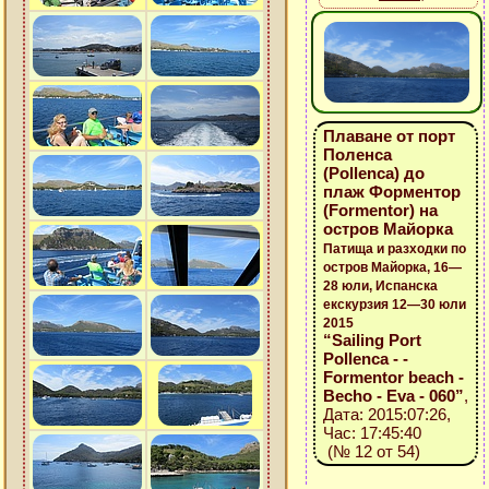
Плаване от порт
Поленса
(Pollenca) до
плаж Форментор
(Formentor) на
остров Майорка
Патища и разходки по
остров Майорка, 16—
28 юли, Испанска
екскурзия 12—30 юли
2015
“Sailing Port
Pollenca - -
Formentor beach -
Becho - Eva - 060”
,
Дата: 2015:07:26,
Час: 17:45:40
(№ 12 от 54)