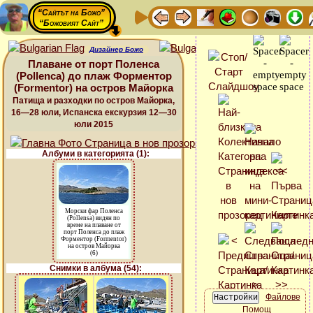
“Сайтът на Божо”
“Божовият Сайт”
Дизайнер Божо
Плаване от порт Поленса
(Pollenca) до плаж Форментор
(Formentor) на остров Майорка
Патища и разходки по остров Майорка,
16—28 юли, Испанска екскурзия 12—30
юли 2015
Албуми в категорията (1):
Морски фар Поленса
(Pollensa) видян по
време на плаване от
порт Поленса до плаж
Форментор (Formentor)
на остров Майорка
(6)
Снимки в албума (54):
Файлове
Помощ