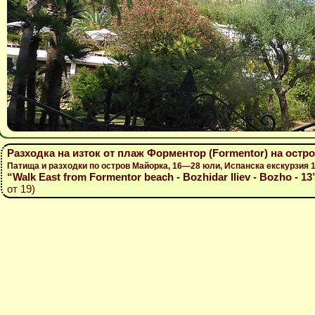
Разходка на изток от плаж Форментор (Formentor) на остр
Патища и разходки по остров Майорка, 16—28 юли, Испанска екскурзия
“Walk East from Formentor beach - Bozhidar Iliev - Bozho - 13
от 19)