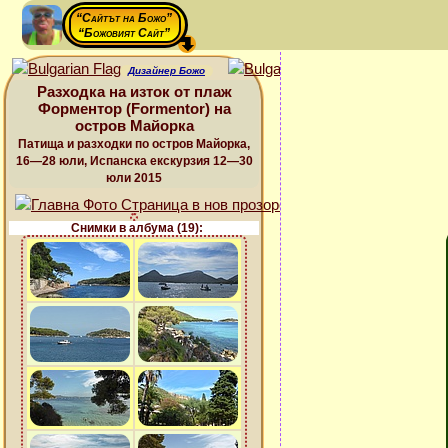
“Сайтът на Божо”
“Божовият Сайт”
Дизайнер Божо
Разходка на изток от плаж
Форментор (Formentor) на
остров Майорка
Патища и разходки по остров Майорка,
16—28 юли, Испанска екскурзия 12—30
юли 2015
Снимки в албума (19):