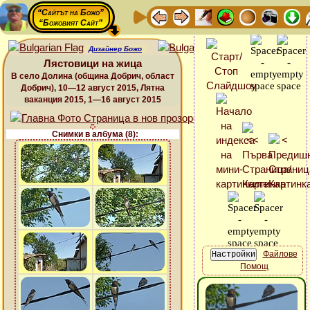
“Сайтът на Божо”
“Божовият Сайт”
Дизайнер Божо
Лястовици на жица
В село Долина (община Добрич, област
Добрич), 10—12 август 2015, Лятна
ваканция 2015, 1—16 август 2015
Снимки в албума (8):
Файлове
Помощ