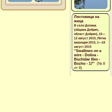
Лястовици на
жица
В село Долина
(община Добрич,
област Добрич), 10—
12 август 2015, Лятна
ваканция 2015, 1—16
август 2015
“Swallows on a
wire - Dolina -
Bozhidar Iliev -
Bozho - 17”
(№ 8
от 8)