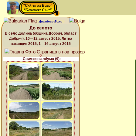
“Сайтът на Божо”
“Божовият Сайт”
Дизайнер Божо
До селото
В село Долина (община Добрич, област
Добрич), 10—12 август 2015, Лятна
ваканция 2015, 1—16 август 2015
Снимки в албума (9):