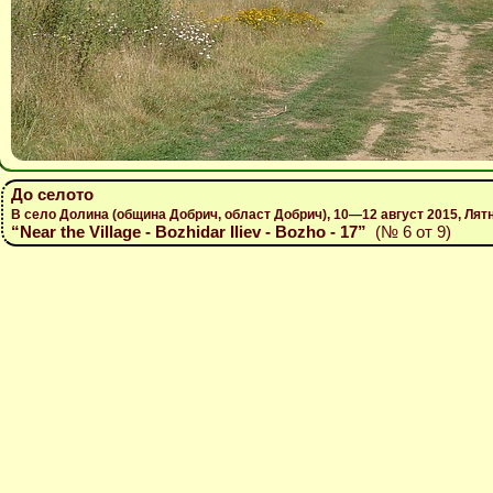
До селото
В село Долина (община Добрич, област Добрич), 10—12 август 2015, Лят
“Near the Village - Bozhidar Iliev - Bozho - 17”
(№ 6 от 9)