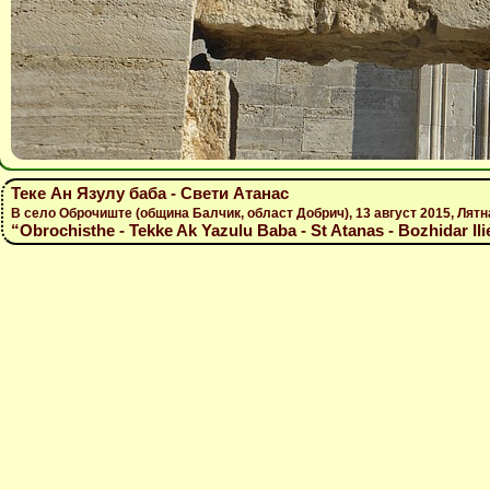
Теке Ан Язулу баба - Свети Атанас
В село Оброчиште (община Балчик, област Добрич), 13 август 2015, Лятн
“Obrochisthe - Tekke Ak Yazulu Baba - St Atanas - Bozhidar Ili