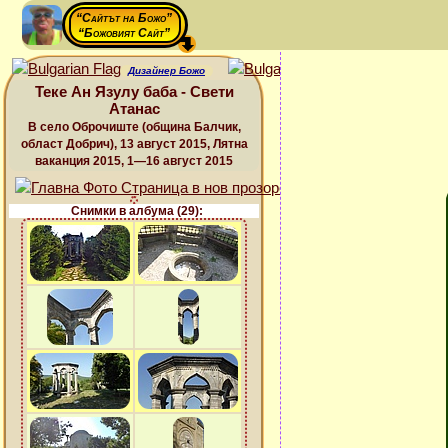
“Сайтът на Божо”
“Божовият Сайт”
Дизайнер Божо
Теке Ан Язулу баба - Свети
Атанас
В село Оброчиште (община Балчик,
област Добрич), 13 август 2015, Лятна
ваканция 2015, 1—16 август 2015
Снимки в албума (29):