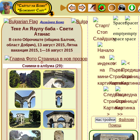
“Сайтът на Божо”
“Божовият Сайт”
Дизайнер Божо
Теке Ан Язулу баба - Свети
Атанас
В село Оброчиште (община Балчик,
област Добрич), 13 август 2015, Лятна
ваканция 2015, 1—16 август 2015
Снимки в албума (29):
Файлове
Помощ