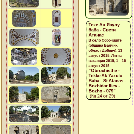
Теке Ан Язулу
баба - Свети
Атанас
В село Оброчиште
(община Балчик,
област Добрич), 13
август 2015, Лятна
ваканция 2015, 1—16
август 2015
“Obrochisthe -
Tekke Ak Yazulu
Baba - St Atanas -
Bozhidar Iliev -
Bozho - 079”
(№ 24 от 29)