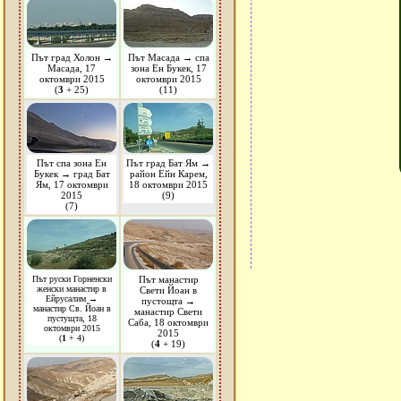
Път град Холон →
Път Масада → спа
Масада, 17
зона Ен Букек, 17
октомври 2015
октомври 2015
(
3
+ 25)
(11)
Път спа зона Ен
Път град Бат Ям →
Букек → град Бат
район Ейн Карем,
Ям, 17 октомври
18 октомври 2015
2015
(9)
(7)
Път руски Горненски
Път манастир
женски манастир в
Свети Йоан в
Ейрусалим →
пустощта →
манастир Св. Йоан в
манастир Свети
пустущта, 18
Саба, 18 октомври
октомври 2015
2015
(
1
+ 4)
(
4
+ 19)