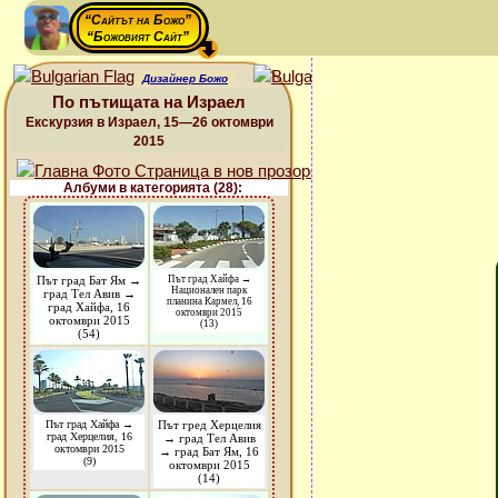
“Сайтът на Божо”
“Божовият Сайт”
Дизайнер Божо
По пътищата на Израел
Екскурзия в Израел, 15—26 октомври
2015
Албуми в категорията (28):
Път град Бат Ям →
Път град Хайфа →
Национален парк
град Тел Авив →
планина Кармел, 16
град Хайфа, 16
октомври 2015
октомври 2015
(13)
(54)
Път град Хайфа →
Път гред Херцелия
град Херцелия, 16
→ град Тел Авив
октомври 2015
→ град Бат Ям, 16
(9)
октомври 2015
(14)