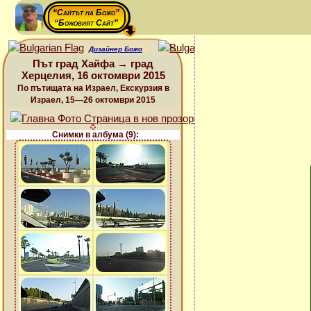
“Сайтът на Божо”
“Божовият Сайт”
Дизайнер Божо
Път град Хайфа → град
Херцелия, 16 октомври 2015
По пътищата на Израел, Екскурзия в
Израел, 15—26 октомври 2015
Снимки в албума (9):