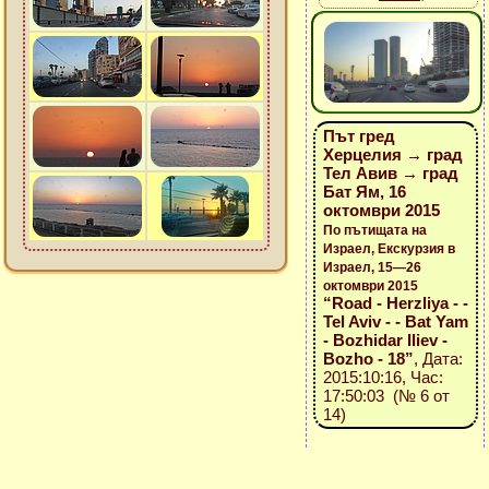
Път гред
Херцелия → град
Тел Авив → град
Бат Ям, 16
октомври 2015
По пътищата на
Израел, Екскурзия в
Израел, 15—26
октомври 2015
“Road - Herzliya - -
Tel Aviv - - Bat Yam
- Bozhidar Iliev -
Bozho - 18”
, Дата:
2015:10:16, Час:
17:50:03 (№ 6 от
14)