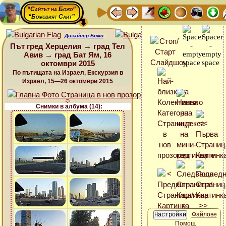
“Сайтът на Божо”
“Божовият Сайт”
Дизайнер Божо
Път гред Херцелия → град Тел
Авив → град Бат Ям, 16
октомври 2015
По пътищата на Израел, Екскурзия в
Израел, 15—26 октомври 2015
Снимки в албума (14):
Файлове
Помощ