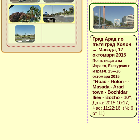
Град Арад по
пътя град Холон
→ Масада, 17
октомври 2015
По пътищата на
Израел, Екскурзия в
Израел, 15—26
октомври 2015
“Road - Holon - -
Masada - Arad
town - Bozhidar
Iliev - Bozho - 10”
,
Дата: 2015:10:17,
Час: 11:22:16 (№ 6
от 11)