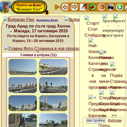
“Сайтът на Божо”
“Божовият Сайт”
Дизайнер Божо
Град Арад по пътя град Холон
→ Масада, 17 октомври 2015
По пътищата на Израел, Екскурзия в
Израел, 15—26 октомври 2015
Снимки в албума (11):
Файлове
Помощ