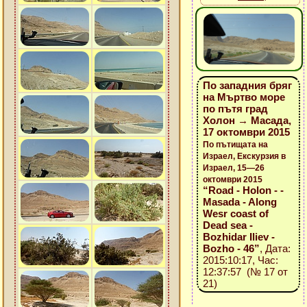
По западния бряг
на Мъртво море
по пътя град
Холон → Масада,
17 октомври 2015
По пътищата на
Израел, Екскурзия в
Израел, 15—26
октомври 2015
“Road - Holon - -
Masada - Along
Wesr coast of
Dead sea -
Bozhidar Iliev -
Bozho - 46”
, Дата:
2015:10:17, Час:
12:37:57 (№ 17 от
21)