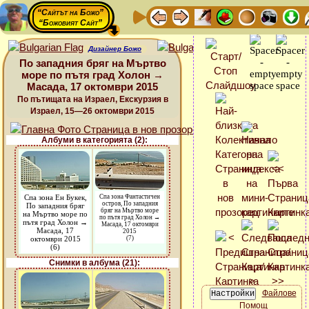
“Сайтът на Божо”
“Божовият Сайт”
Дизайнер Божо
По западния бряг на Мъртво
море по пътя град Холон →
Масада, 17 октомври 2015
По пътищата на Израел, Екскурзия в
Израел, 15—26 октомври 2015
Албуми в категорията (2):
Спа зона Ен Букек,
Спа зона Фантастичен
остров, По западния
По западния бряг
бряг на Мъртво море
на Мъртво море по
по пътя град Холон →
пътя град Холон →
Масада, 17 октомври
Масада, 17
2015
октомври 2015
(7)
(6)
Снимки в албума (21):
Файлове
Помощ