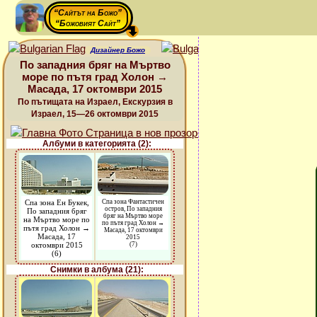
“Сайтът на Божо”
“Божовият Сайт”
Дизайнер Божо
По западния бряг на Мъртво
море по пътя град Холон →
Масада, 17 октомври 2015
По пътищата на Израел, Екскурзия в
Израел, 15—26 октомври 2015
Албуми в категорията (2):
Спа зона Ен Букек,
Спа зона Фантастичен
остров, По западния
По западния бряг
бряг на Мъртво море
на Мъртво море по
по пътя град Холон →
пътя град Холон →
Масада, 17 октомври
Масада, 17
2015
октомври 2015
(7)
(6)
Снимки в албума (21):