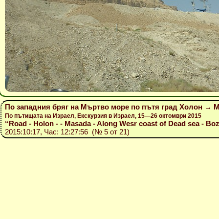
По западния бряг на Мъртво море по пътя град Холон → М
По пътищата на Израел, Екскурзия в Израел, 15—26 октомври 2015
“Road - Holon - - Masada - Along Wesr coast of Dead sea - Bozh
2015:10:17, Час: 12:27:56 (№ 5 от 21)