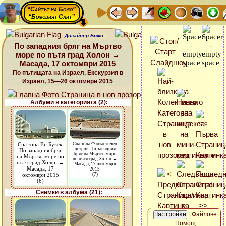
“Сайтът на Божо”
“Божовият Сайт”
Дизайнер Божо
По западния бряг на Мъртво
море по пътя град Холон →
Масада, 17 октомври 2015
По пътищата на Израел, Екскурзия в
Израел, 15—26 октомври 2015
Албуми в категорията (2):
Спа зона Ен Букек,
Спа зона Фантастичен
остров, По западния
По западния бряг
бряг на Мъртво море
на Мъртво море по
по пътя град Холон →
пътя град Холон →
Масада, 17 октомври
Масада, 17
2015
октомври 2015
(7)
(6)
Снимки в албума (21):
Файлове
Помощ