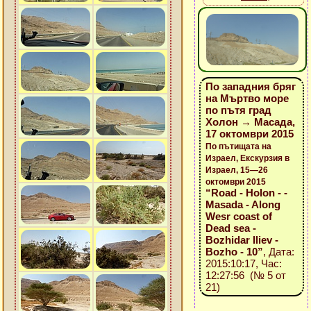
По западния бряг
на Мъртво море
по пътя град
Холон → Масада,
17 октомври 2015
По пътищата на
Израел, Екскурзия в
Израел, 15—26
октомври 2015
“Road - Holon - -
Masada - Along
Wesr coast of
Dead sea -
Bozhidar Iliev -
Bozho - 10”
, Дата:
2015:10:17, Час:
12:27:56 (№ 5 от
21)