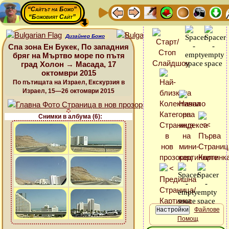
“Сайтът на Божо”
“Божовият Сайт”
Дизайнер Божо
Спа зона Ен Букек, По западния
бряг на Мъртво море по пътя
град Холон → Масада, 17
октомври 2015
По пътищата на Израел, Екскурзия в
Израел, 15—26 октомври 2015
Снимки в албума (6):
Файлове
Помощ