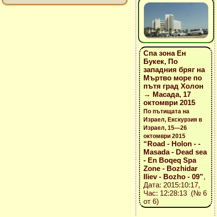
Спа зона Ен
Букек, По
западния бряг на
Мъртво море по
пътя град Холон
→ Масада, 17
октомври 2015
По пътищата на
Израел, Екскурзия в
Израел, 15—26
октомври 2015
“Road - Holon - -
Masada - Dead sea
- En Boqeq Spa
Zone - Bozhidar
Iliev - Bozho - 09”
,
Дата: 2015:10:17,
Час: 12:28:13 (№ 6
от 6)