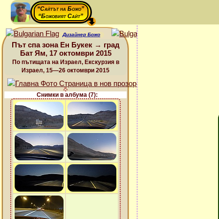
“Сайтът на Божо”
“Божовият Сайт”
Дизайнер Божо
Път спа зона Ен Букек → град
Бат Ям, 17 октомври 2015
По пътищата на Израел, Екскурзия в
Израел, 15—26 октомври 2015
Снимки в албума (7):