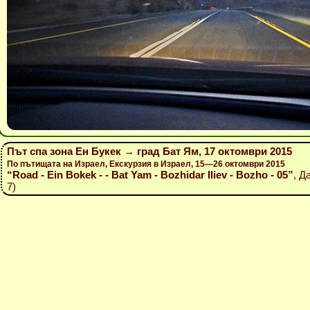
Път спа зона Ен Букек → град Бат Ям, 17 октомври 2015
По пътищата на Израел, Екскурзия в Израел, 15—26 октомври 2015
“Road - Ein Bokek - - Bat Yam - Bozhidar Iliev - Bozho - 05”
, Д
7)