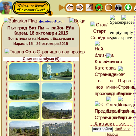
“Сайтът на Божо”
“Божовият Сайт”
Дизайнер Божо
Път град Бат Ям → район Ейн
Карем, 18 октомври 2015
По пътищата на Израел, Екскурзия в
Израел, 15—26 октомври 2015
Снимки в албума (9):
Файлове
Помощ