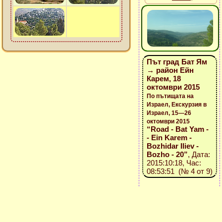
Път град Бат Ям
→ район Ейн
Карем, 18
октомври 2015
По пътищата на
Израел, Екскурзия в
Израел, 15—26
октомври 2015
“Road - Bat Yam -
- Ein Karem -
Bozhidar Iliev -
Bozho - 20”
, Дата:
2015:10:18, Час:
08:53:51 (№ 4 от 9)