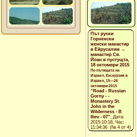
Път руски
Горненски
женски манастир
в Ейрусалим →
манастир Св.
Йоан в пустущта,
18 октомври 2015
По пътищата на
Израел, Екскурзия в
Израел, 15—26
октомври 2015
“Road - Russian
Gorny - -
Monastery St.
John in the
Wilderness - B
Iliev - 07”
, Дата:
2015:10:18, Час:
11:34:36 (№ 4 от 4)