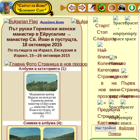
“Сайтът на Божо”
“Божовият Сайт”
Дизайнер Божо
Път руски Горненски женски
манастир в Ейрусалим →
манастир Св. Йоан в пустущта,
18 октомври 2015
По пътищата на Израел, Екскурзия в
Израел, 15—26 октомври 2015
Албуми в категорията (1):
Медицински център
Мадасах на пътя руски
Горненски женски
манастир в Ейрусалим
→ манастир Свети
Йоан в пустущта, 18
октомври 2015
(3)
Снимки в албума (4):
Файлове
Помощ