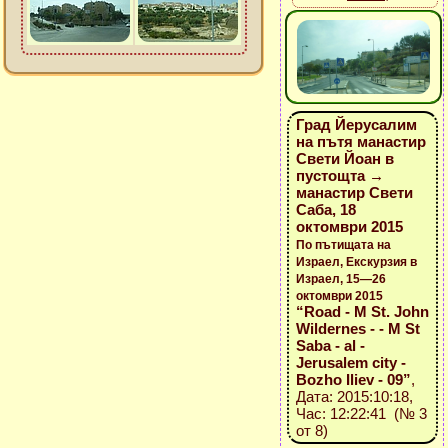
Град Йерусалим
на пътя манастир
Свети Йоан в
пустощта →
манастир Свети
Саба, 18
октомври 2015
По пътищата на
Израел, Екскурзия в
Израел, 15—26
октомври 2015
“Road - M St. John
Wildernes - - M St
Saba - al -
Jerusalem city -
Bozho Iliev - 09”
,
Дата: 2015:10:18,
Час: 12:22:41 (№ 3
от 8)