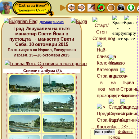
“Сайтът на Божо”
“Божовият Сайт”
Дизайнер Божо
Град Йерусалим на пътя
манастир Свети Йоан в
пустощта → манастир Свети
Саба, 18 октомври 2015
По пътищата на Израел, Екскурзия в
Израел, 15—26 октомври 2015
Снимки в албума (8):
Файлове
Помощ