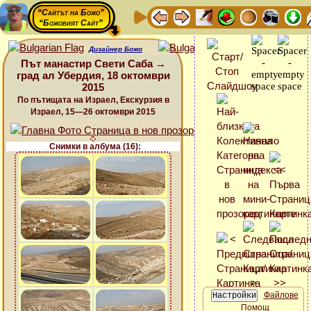
“Сайтът на Божо”
“Божовият Сайт”
Дизайнер Божо
Път манастир Свети Саба →
град ал Убердия, 18 октомври
2015
По пътищата на Израел, Екскурзия в
Израел, 15—26 октомври 2015
Снимки в албума (16):
Файлове
Помощ