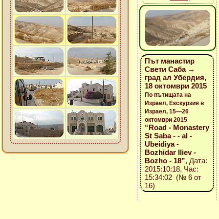
Път манастир
Свети Саба →
град ал Убердия,
18 октомври 2015
По пътищата на
Израел, Екскурзия в
Израел, 15—26
октомври 2015
“Road - Monastery
St Saba - - al -
Ubeidiya -
Bozhidar Iliev -
Bozho - 18”
, Дата:
2015:10:18, Час:
15:34:02 (№ 6 от
16)