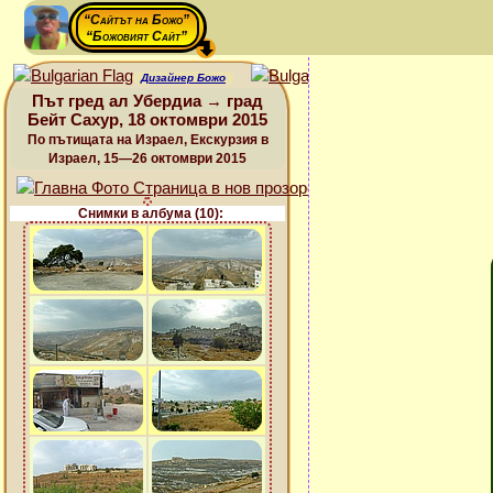
“Сайтът на Божо”
“Божовият Сайт”
Дизайнер Божо
Път гред ал Убердиа → град
Бейт Сахур, 18 октомври 2015
По пътищата на Израел, Екскурзия в
Израел, 15—26 октомври 2015
Снимки в албума (10):