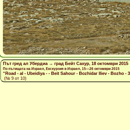
Път гред ал Убердиа → град Бейт Сахур, 18 октомври 2015
По пътищата на Израел, Екскурзия в Израел, 15—26 октомври 2015
“Road - al - Ubeidiya - - Beit Sahour - Bozhidar Iliev - Bozho - 
(№ 9 от 10)