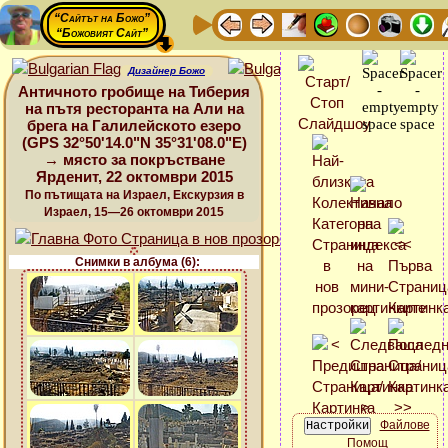
“Сайтът на Божо”
“Божовият Сайт”
Дизайнер Божо
Античното гробище на Тиберия
на пътя ресторанта на Али на
брега на Галилейското езеро
(GPS 32°50'14.0"N 35°31'08.0"E)
→ място за покръстване
Ярденит, 22 октомври 2015
По пътищата на Израел, Екскурзия в
Израел, 15—26 октомври 2015
Снимки в албума (6):
Файлове
Помощ