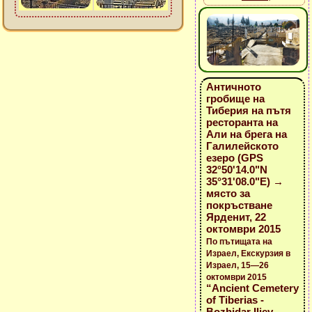
Античното
гробище на
Тиберия на пътя
ресторанта на
Али на брега на
Галилейското
езеро (GPS
32°50'14.0"N
35°31'08.0"E) →
място за
покръстване
Ярденит, 22
октомври 2015
По пътищата на
Израел, Екскурзия в
Израел, 15—26
октомври 2015
“Ancient Cemetery
of Tiberias -
Bozhidar Iliev -