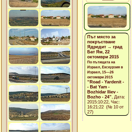
Път място за
покръстване
Ядредит → град
Бат Ям, 22
октомври 2015
По пътищата на
Израел, Екскурзия в
Израел, 15—26
октомври 2015
“Road - Yardenit -
- Bat Yam -
Bozhidar Iliev -
Bozho - 24”
, Дата:
2015:10:22, Час:
16:21:22 (№ 10 от
27)