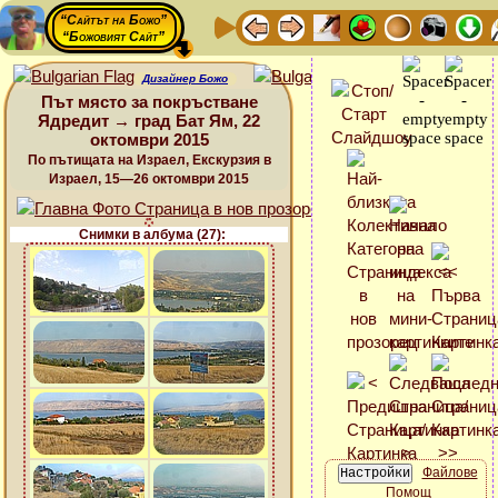
“Сайтът на Божо”
“Божовият Сайт”
Дизайнер Божо
Път място за покръстване
Ядредит → град Бат Ям, 22
октомври 2015
По пътищата на Израел, Екскурзия в
Израел, 15—26 октомври 2015
Снимки в албума (27):
Файлове
Помощ