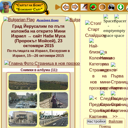
“Сайтът на Божо”
“Божовият Сайт”
Дизайнер Божо
Град Йерусалим по пътя
изложба на открито Мини
Израел → сайт Наби Муса
(Пророкът Мойсей), 23
октомври 2015
По пътищата на Израел, Екскурзия в
Израел, 15—26 октомври 2015
Снимки в албума (11):
Файлове
Помощ