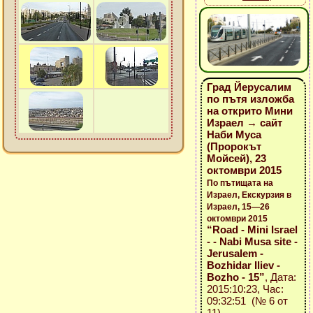
Град Йерусалим
по пътя изложба
на открито Мини
Израел → сайт
Наби Муса
(Пророкът
Мойсей), 23
октомври 2015
По пътищата на
Израел, Екскурзия в
Израел, 15—26
октомври 2015
“Road - Mini Israel
- - Nabi Musa site -
Jerusalem -
Bozhidar Iliev -
Bozho - 15”
, Дата:
2015:10:23, Час:
09:32:51 (№ 6 от
11)