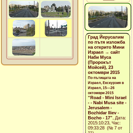
Град Йерусалим
по пътя изложба
на открито Мини
Израел → сайт
Наби Муса
(Пророкът
Мойсей), 23
октомври 2015
По пътищата на
Израел, Екскурзия в
Израел, 15—26
октомври 2015
“Road - Mini Israel
- - Nabi Musa site -
Jerusalem -
Bozhidar Iliev -
Bozho - 17”
, Дата:
2015:10:23, Час:
09:33:28 (№ 7 от
11)