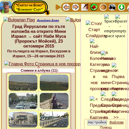
“Сайтът на Божо”
“Божовият Сайт”
Дизайнер Божо
Град Йерусалим по пътя
изложба на открито Мини
Израел → сайт Наби Муса
(Пророкът Мойсей), 23
октомври 2015
По пътищата на Израел, Екскурзия в
Израел, 15—26 октомври 2015
Снимки в албума (11):
Файлове
Помощ