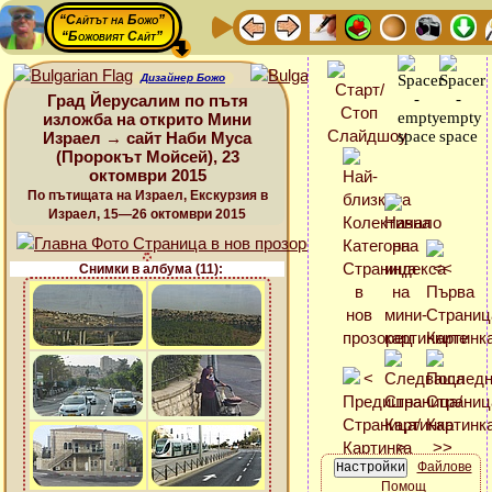
“Сайтът на Божо”
“Божовият Сайт”
Дизайнер Божо
Град Йерусалим по пътя
изложба на открито Мини
Израел → сайт Наби Муса
(Пророкът Мойсей), 23
октомври 2015
По пътищата на Израел, Екскурзия в
Израел, 15—26 октомври 2015
Снимки в албума (11):
Файлове
Помощ