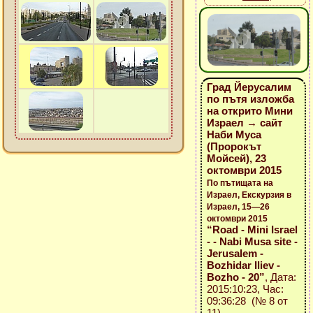
Град Йерусалим
по пътя изложба
на открито Мини
Израел → сайт
Наби Муса
(Пророкът
Мойсей), 23
октомври 2015
По пътищата на
Израел, Екскурзия в
Израел, 15—26
октомври 2015
“Road - Mini Israel
- - Nabi Musa site -
Jerusalem -
Bozhidar Iliev -
Bozho - 20”
, Дата:
2015:10:23, Час:
09:36:28 (№ 8 от
11)