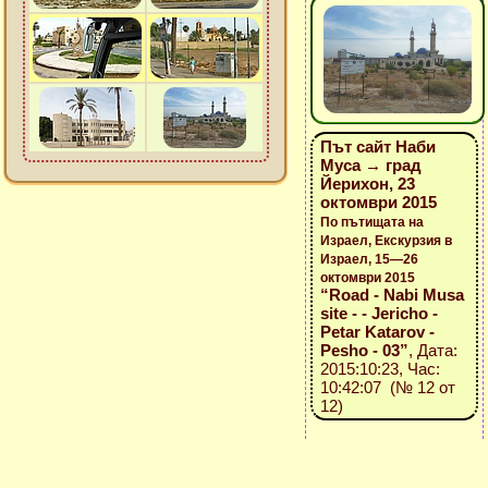
Път сайт Наби
Муса → град
Йерихон, 23
октомври 2015
По пътищата на
Израел, Екскурзия в
Израел, 15—26
октомври 2015
“Road - Nabi Musa
site - - Jericho -
Petar Katarov -
Pesho - 03”
, Дата:
2015:10:23, Час:
10:42:07 (№ 12 от
12)