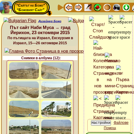
“Сайтът на Божо”
“Божовият Сайт”
Дизайнер Божо
Път сайт Наби Муса → град
Йерихон, 23 октомври 2015
По пътищата на Израел, Екскурзия в
Израел, 15—26 октомври 2015
Снимки в албума (12):
Файлове
Помощ