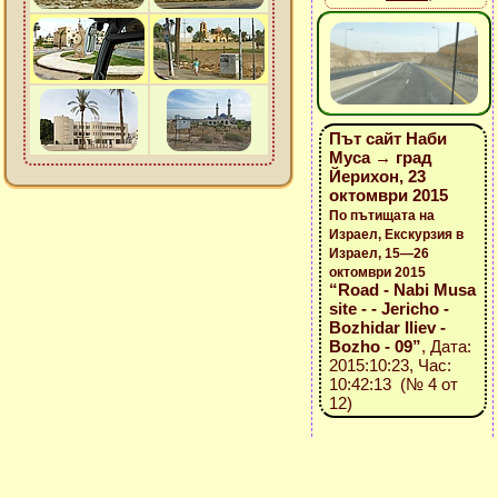
Път сайт Наби
Муса → град
Йерихон, 23
октомври 2015
По пътищата на
Израел, Екскурзия в
Израел, 15—26
октомври 2015
“Road - Nabi Musa
site - - Jericho -
Bozhidar Iliev -
Bozho - 09”
, Дата:
2015:10:23, Час:
10:42:13 (№ 4 от
12)