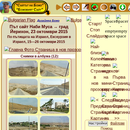
“Сайтът на Божо”
“Божовият Сайт”
Дизайнер Божо
Път сайт Наби Муса → град
Йерихон, 23 октомври 2015
По пътищата на Израел, Екскурзия в
Израел, 15—26 октомври 2015
Снимки в албума (12):
Файлове
Помощ