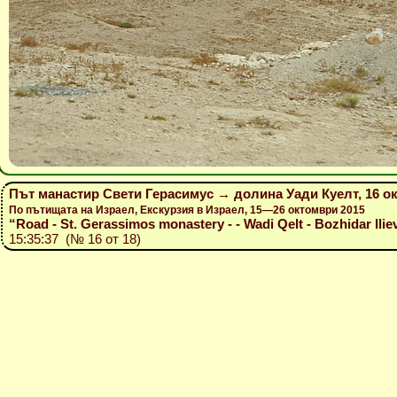
Път манастир Свети Герасимус → долина Уади Куелт, 16 о
По пътищата на Израел, Екскурзия в Израел, 15—26 октомври 2015
“Road - St. Gerassimos monastery - - Wadi Qelt - Bozhidar Ilie
15:35:37 (№ 16 от 18)