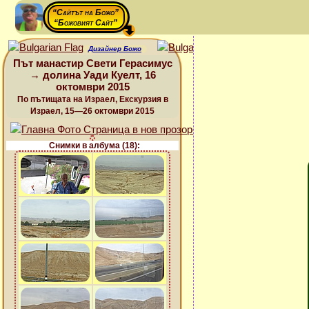
“Сайтът на Божо”
“Божовият Сайт”
Дизайнер Божо
Път манастир Свети Герасимус
→ долина Уади Куелт, 16
октомври 2015
По пътищата на Израел, Екскурзия в
Израел, 15—26 октомври 2015
Снимки в албума (18):