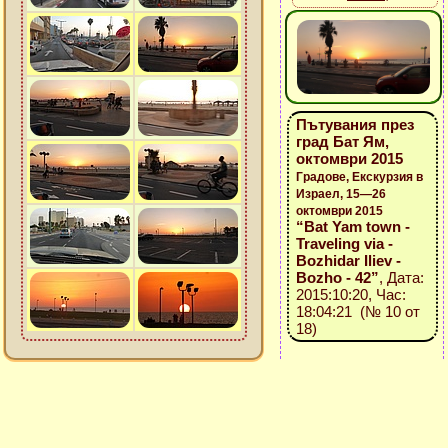
Пътувания през
град Бат Ям,
октомври 2015
Градове, Екскурзия в
Израел, 15—26
октомври 2015
“Bat Yam town -
Traveling via -
Bozhidar Iliev -
Bozho - 42”
, Дата:
2015:10:20, Час:
18:04:21 (№ 10 от
18)