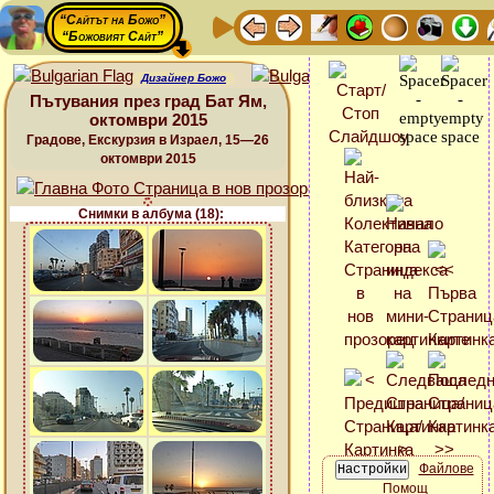
“Сайтът на Божо”
“Божовият Сайт”
Дизайнер Божо
Пътувания през град Бат Ям,
октомври 2015
Градове, Екскурзия в Израел, 15—26
октомври 2015
Снимки в албума (18):
Файлове
Помощ