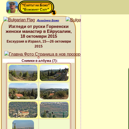
“Сайтът на Божо”
“Божовият Сайт”
Дизайнер Божо
Изгледи от руски Горненски
женски манастир в Ейрусалим,
18 октомври 2015
Екскурзия в Израел, 15—26 октомври
2015
Снимки в албума (7):