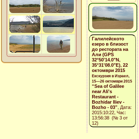
Галилейското
езеро в близост
до рестората на
Али (GPS
32°50'14.0"N,
35°31'08.0"E), 22
октомври 2015
Екскурзия в Израел,
15—26 октомври 2015
“Sea of Galilee
near Ali's
Restaurant -
Bozhidar Iliev -
Bozho - 03”
, Дата:
2015:10:22, Час:
13:56:38 (№ 3 от
12)