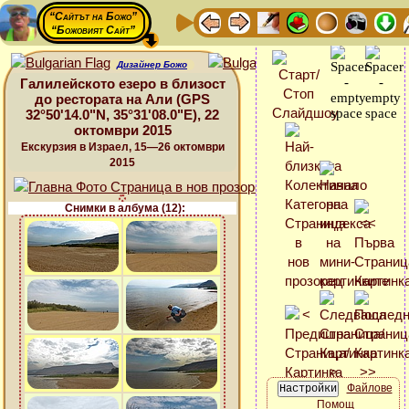
“Сайтът на Божо”
“Божовият Сайт”
Дизайнер Божо
Галилейското езеро в близост
до рестората на Али (GPS
32°50'14.0"N, 35°31'08.0"E), 22
октомври 2015
Екскурзия в Израел, 15—26 октомври
2015
Снимки в албума (12):
Файлове
Помощ