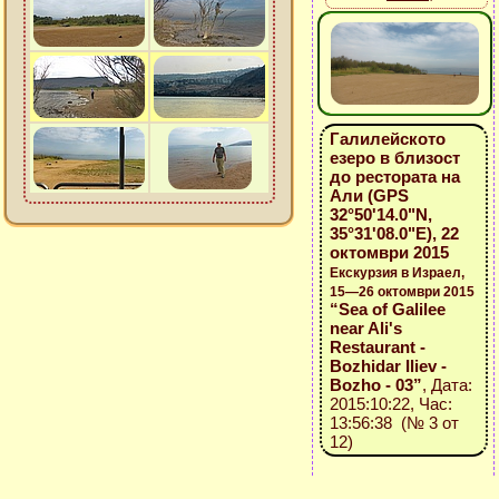
Галилейското
езеро в близост
до рестората на
Али (GPS
32°50'14.0"N,
35°31'08.0"E), 22
октомври 2015
Екскурзия в Израел,
15—26 октомври 2015
“Sea of Galilee
near Ali's
Restaurant -
Bozhidar Iliev -
Bozho - 03”
, Дата:
2015:10:22, Час:
13:56:38 (№ 3 от
12)