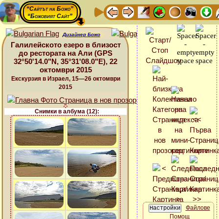
“Сайтът на Божо”
“Божовият Сайт”
Дизайнер Божо
Галилейското езеро в близост
до рестората на Али (GPS
32°50'14.0"N, 35°31'08.0"E), 22
октомври 2015
Екскурзия в Израел, 15—26 октомври
2015
Снимки в албума (12):
Файлове
Помощ