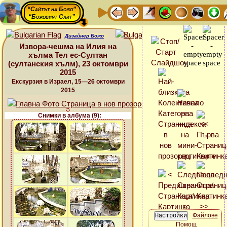
“Сайтът на Божо”
“Божовият Сайт”
Дизайнер Божо
Извора-чешма на Илия на
хълма Тел ес-Султан
(султанския хълм), 23 октомври
2015
Екскурзия в Израел, 15—26 октомври
2015
Снимки в албума (9):
Файлове
Помощ