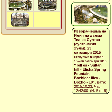
Извора-чешма на
Илия на хълма
Тел ес-Султан
(султанския
хълм), 23
октомври 2015
Екскурзия в Израел,
15—26 октомври 2015
“Tell es - Sultan
hill - Elisha Spring
Fountain -
Bozhidar Iliev -
Bozho - 10”
, Дата:
2015:10:23, Час:
12:42:00 (№ 5 от 9)