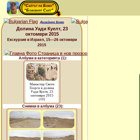
“Сайтът на Божо”
“Божовият Сайт”
Дизайнер Божо
Долина Уади Куелт, 23
октомври 2015
Екскурзия в Израел, 15—26 октомври
2015
Албуми в категорията (1):
Манастир Свети
Георги в долина
Уади Куелт, 23
октомври 2015
(10)
Снимки в албума (23):