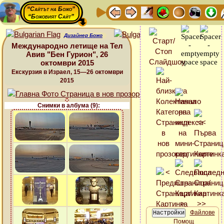
“Сайтът на Божо”
“Божовият Сайт”
Дизайнер Божо
Международно летище на Тел
Авив "Бен Гурион", 26
октомври 2015
Екскурзия в Израел, 15—26 октомври
2015
Снимки в албума (9):
Файлове
Помощ