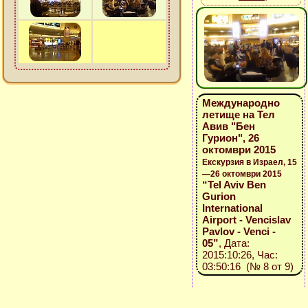
Международно
летище на Тел
Авив "Бен
Гурион", 26
октомври 2015
Екскурзия в Израел, 15
—26 октомври 2015
“Tel Aviv Ben
Gurion
International
Airport - Vencislav
Pavlov - Venci -
05”
, Дата:
2015:10:26, Час:
03:50:16 (№ 8 от 9)